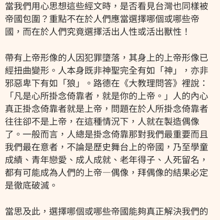
當我們用心思想這些經文時，是否看見台灣也同樣被
帝國包圍？重點不在於人們應當選擇哪個或哪些帝
國，而在於人們究竟選擇活出人性或活出獸性！
帶有上帝形像的人因犯罪墮落，其身上的上帝形像已
經扭曲變形。人本身既非神聖完全有如「神」，亦非
邪惡卑下有如「狼」。路德在《大教理問答》裡說：
「凡是心所掛念倚靠者，就是你的上帝。」人的內心
真正掛念倚靠者就是上帝，問題在於人所掛念倚靠者
往往卻不是上帝，在這種情況下，人就在製造偶像
了。一般而言，人總是掛念倚靠那對我們最重要而且
我們最在意者，不論是歷史舞台上的帝國，乃至學童
成績、青年戀愛、成人成就、老年得子、人死留名，
都有可能成為人們的上帝—偶像，拜偶像的結果必定
是徹底破滅。
當思及此，選擇哪個或哪些帝國能夠真正解決我們的