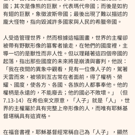
國；其次是像熊的巨獸，代表瑪代帝國；而後是如豹
有翅的巨獸，象徵波斯帝國；最後出現了難以描述的
龐大怪物，指向毀滅許多國家與人民的希臘帝國。
人受造管理世界，然而根據這幅圖畫，世界的主權卻
被帶有野獸形像的篡奪者搶走，在牠們的國度裡，主
導一切的是獸性而非人性。但以理藉著這四個帝國的
起落，指出那些國度的未來將是崩潰與審判，他說：
「我在夜間的異象中觀看，見有一位像人子的，駕著
天雲而來，被領到亙古常在者面前，得了權柄、榮
耀、國度，使各方、各國、各族的人都事奉他。他的
權柄是永遠的，不能廢去；他的國必不敗壞。」（但
7.13-14）在希伯來文原意，「人子」就是「人」，世
界的主權屬於具有完整上帝形像的人，而唯有耶穌基
督堪稱具有這資格。
在福音書裡，耶穌基督經常稱自己為「人子」，顯然