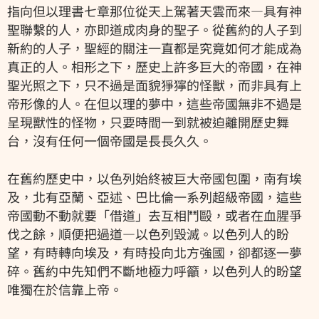
指向但以理書七章那位從天上駕著天雲而來—具有神
聖聯繫的人，亦即道成肉身的聖子。從舊約的人子到
新約的人子，聖經的關注一直都是究竟如何才能成為
真正的人。相形之下，歷史上許多巨大的帝國，在神
聖光照之下，只不過是面貌猙獰的怪獸，而非具有上
帝形像的人。在但以理的夢中，這些帝國無非不過是
呈現獸性的怪物，只要時間一到就被迫離開歷史舞
台，沒有任何一個帝國是長長久久。
在舊約歷史中，以色列始終被巨大帝國包圍，南有埃
及，北有亞蘭、亞述、巴比倫一系列超級帝國，這些
帝國動不動就要「借道」去互相鬥毆，或者在血腥爭
伐之餘，順便把過道—以色列毀滅。以色列人的盼
望，有時轉向埃及，有時投向北方強國，卻都逐一夢
碎。舊約中先知們不斷地極力呼籲，以色列人的盼望
唯獨在於信靠上帝。