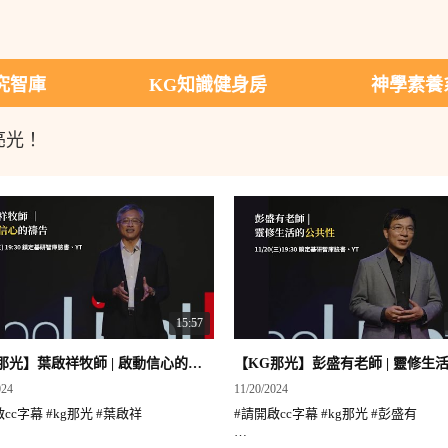
智庫​
KG知識健身房​
神學素養
亮光！
15:57
【KG那光】葉啟祥牧師 | 啟動信心的禱告
024
11/20/2024
cc字幕 #kg那光 #葉啟祥
#請開啟cc字幕 #kg那光 #彭盛有