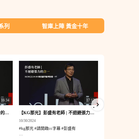
系列
智庫上陣 黃金十年​
16:34
17:17
【KG那光】彭盛有老師 | 靈修生活的公共性
【KG那光】彭盛有老師 | 不迴避張力的合一
10/30/2024
10/9/2024
#kg那光 #請開啟cc字幕 #彭盛有
#請開啟cc字幕 