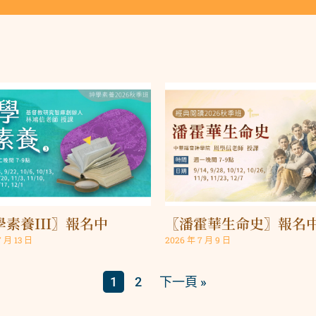
素養III〗報名中
〖潘霍華生命史〗報名
7 月 13 日
2026 年 7 月 9 日
1
2
下一頁 »