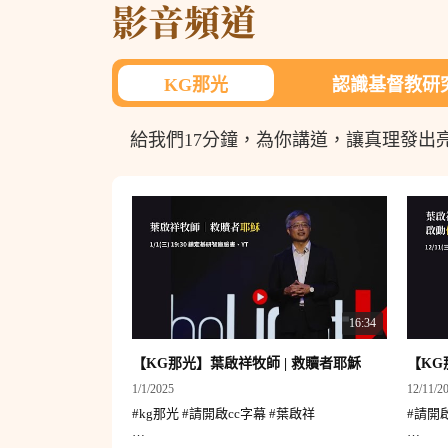
影音頻道
KG那光​
認識基督教研究
給我們17分鐘，為你講道，讓真理發出
16:34
【KG那光】葉啟祥牧師 | 救贖者耶穌
1/1/2025
12/11/2
#kg那光 #請開啟cc字幕 #葉啟祥
#請開啟