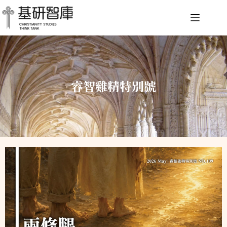
睿智雞精特別號