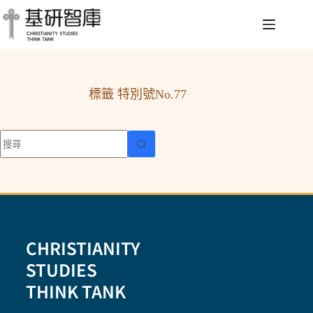
標籤
特別號No.77
CHRISTIANITY
STUDIES
THINK TANK