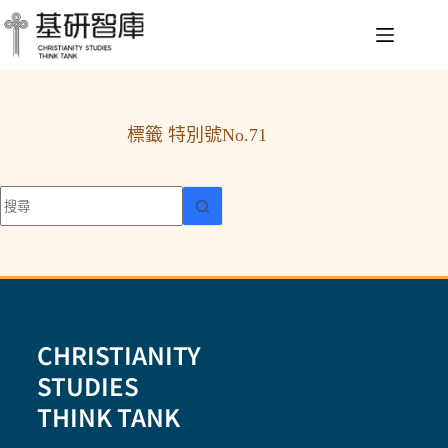
標籤
特別號No.71
CHRISTIANITY
STUDIES
THINK TANK