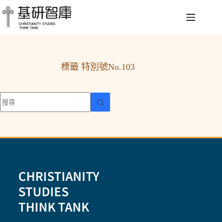
標籤
特別號No.103
CHRISTIANITY
STUDIES
THINK TANK