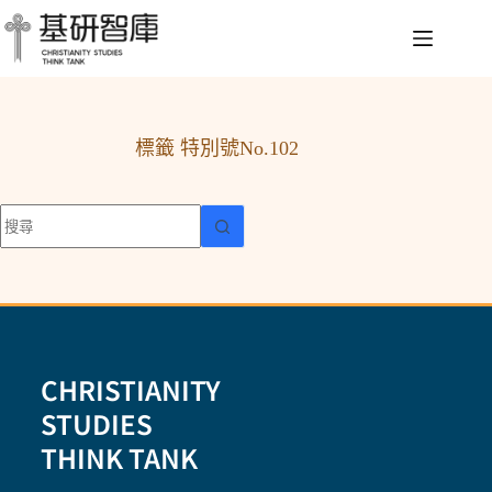
標籤
特別號No.102
CHRISTIANITY
STUDIES
THINK TANK