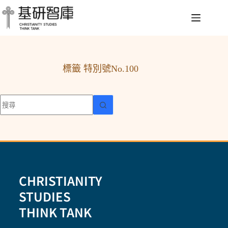
標籤
特別號No.100
CHRISTIANITY
STUDIES
THINK TANK