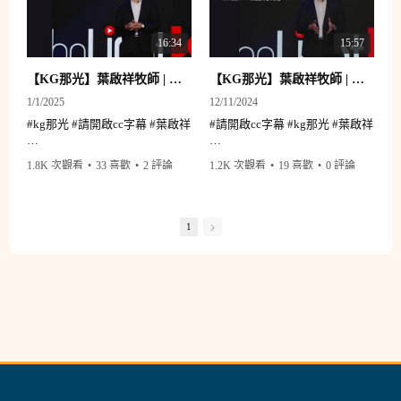
16:34
15:57
【KG那光】葉啟祥牧師 | 救贖者耶穌
【KG那光】葉啟祥牧師 | 啟動信心的禱告
1/1/2025
12/11/2024
#kg那光 #請開啟cc字幕 #葉啟祥
#請開啟cc字幕 #kg那光 #葉啟祥
尋找人生真正的平安
透過禱告的五大原則
1.8K 次觀看
•
33 喜歡
•
2 評論
1.2K 次觀看
•
19 喜歡
•
0 評論
一個人能夠得到拯救的方法
一起操練來自信心的禱告🙏🏻
只有透過耶穌基督這條管道
才能真正除去罪
----------------------------------------------
--------
1
----------------------------------------------
誠摯邀請您與基督教研究智庫同
--------
行
誠摯邀請您與基督教研究智庫同
【有你們的支持・我們才能堅
行
持】
【有你們的支持・我們才能堅
👣歡迎加入睿智好友：
持】
https://reurl.cc/kL8kQK
👣歡迎加入睿智好友：
💪線上奉獻支持：
https://reurl.cc/kL8kQK
https://cstt.eoffering.org.tw/
💪線上奉獻支持：
06:41
05:19
https://reurl.cc/rYOrLx
43:00
30:06