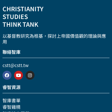
01:12
基研智庫介紹 01/4【基督教研究智庫是什麼？】 林鴻信教授Ｘ莊育銘牧師
05:08
基研智庫介紹 02/4【基督教研究智庫會作什麼？】 林鴻信教授Ｘ莊育銘牧師
44:31
【KG知識健身房】2025 信仰與學術一日營開場專講信息精華：基督教與大學千年姻緣＆信仰與思想的會遇
45:01
【KG知識健身房】《王的賓客》－－福音初傳道台灣時的信仰見證（謝大立牧師）
CHRISTIANITY
9/4/2018
9/11/2018
⭐ 基研智庫全新企劃－－『神學素養系列』精彩預告
【神學素養系列】生命中最值得投入的十年
9/26/2025
3/14/2026
一個為華人教會的【基督教研究
基督教研究智庫主要要進行的工
STUDIES
【智庫上陣 黃金十年】黃金十年的兩個推手：理性與感性
【智庫上陣 黃金十年】台灣基督徒的身份認同
10/14/2025
10/23/2025
智庫】正式成立！
作，會有哪些內容呢？
💁‍♂️基督教與大學的千年姻緣：
💁‍♂️《王的賓客》這本書收錄了
THINK TANK
林鴻信教授Ｘ莊育銘牧師暢談發
11/8/2019
來聽 林鴻信教授Ｘ莊育銘牧師
11/15/2019
『對於最早的大學，雖然有不同
許多信徒生命轉變的故事。
💁‍♂️『神學素養系列』特別提供
西元1520, 1620, 1720, 1820,
1.6K 次觀看
•
33 喜歡
576 次觀看
•
13 喜歡
•
0 評論
起基研智庫的源由與期待。
暢談智庫 R E E C A 具體化的任
的講法，但是歐洲這些學者們公
給想要成為「基督徒學者」或
1920…..
📣 智庫上陣 黃金十年
基督教研究智庫直播 📣 智庫上
642 次觀看
•
32 喜歡
•
2 評論
223 次觀看
•
9 喜歡
•
0 評論
務!
認，義大利的波隆納建校於1088
⭐梅監務宣教師寫這些故事的目
「好學服事者」的年輕世代研究
時光之流…..
📣 基研智庫 直播開講
陣 黃金十年📣 基研智庫 直播開
以基督教研究為根基，探討上帝國價值觀的理論與應
808 次觀看
•
13 喜歡
•
1 評論
776 次觀看
•
19 喜歡
•
0 評論
👉基研智庫臉書
年，是最早的大學，因此被稱為
的，是見證上帝偉大的作為如何
生、博士生。「基督徒學者」指
面對以流行病毒開場的21世紀20
📣與眾教會一同展望廿一世紀第
講
1.8K 次觀看
•
34 喜歡
•
3 評論
921 次觀看
•
16 喜歡
•
1 評論
用
http://fb.me/CSTTNET
👉基研智庫臉書
大學之母。
從遠方傳到福爾摩沙這片土地。
向藉由學者的專業投入見證耶穌
年代…..
三個十年!
📣與眾教會一同展望廿一世紀第
1
http://fb.me/CSTTNET
基督，而「好學服事者」則指向
迎見神聖的渴望…..
三個十年!
1
2
⬇️⬇️⬇️⬇️⬇️基研智庫首發場⬇️⬇️⬇️⬇️⬇️
歐洲古老的大學一開始大概都設
▪️在十九世紀末，許多宣教師從
藉由認真學習、專業裝備而投入
未來的十年，生命最值得投入的
聯絡智庫
「黃金十年的兩個推手：理性與
1
2
⬇️⬇️⬇️⬇️⬇️基研智庫首發場⬇️⬇️⬇️⬇️⬇️
有神學系，是學者跟神職人員匯
英國、加拿大等地被差派來到台
服事。
黃金十年；教會同心努力的黃金
感性」
「台灣基督徒的身份認同」騎
1
2
✨神學人圓桌論壇公開講座 【雙
聚論學的地方，1257年成立的索
灣，向人宣揚耶穌基督的福音，
十年‼
騎士：林鴻信老師
士：莊信德牧師 主持：莊育銘
城記？】✨
✨神學人圓桌論壇公開講座 【雙
邦學院是巴黎大學的神學院，索
使許多家庭與生命得著祝福。正
cstt@cstt.tw
神學素養是培養基本的神學觀念
主持：莊育銘牧師
牧師
奧古斯丁《上帝之城》對今日基
城記？】✨
邦這個名字在巴黎大學是代表最
如《約翰福音》所說，若要把所
和應用：
#20年代
督徒與教會的挑戰
奧古斯丁《上帝之城》對今日基
古老的一個傳統，經常跟神學連
有見證一一記錄下來，是寫也寫
#聖徒相通
----------------------------------------------
----------------------------------------------
督徒與教會的挑戰
結在一起。
不完的。因此梅監務宣教師只是
🔶「素養」－－是爲適應現代生
#放眼教會黃金十年
----------------------------------------------
----------------------------------------------
⛪上帝之城 以上帝為中心 Ｘ 🏰
選擇了一些代表性的故事，盼望
活及未來挑戰應當具備的知識、
#讓教會成為教會
---------------
---------------
地上之城 以人為中心
⛪上帝之城 以上帝為中心 Ｘ 🏰
睿智資源
有句話說哲學是神學的婢女，是
更多人能把自己的信仰見證寫出
能力與態度。
#讓禮拜成為禮拜
基督教研究智庫 FB：
人類歷史中，雙城勢力交織競合
地上之城 以人為中心
因為最早期整個學校的根在於修
來，讓更多人得著鼓勵。
🔶「神學」－－是信仰的投入性
#迎見神聖
https://www.facebook.com/CSTT
如果你喜歡我們的影片，現在就
21世紀社會，雙城之爭出路何在
人類歷史中，雙城勢力交織競合
道院，然後慢慢發展成大學，在
反思。
NET/
立刻行動，按訂閱支持我們哦！
21世紀社會，雙城之爭出路何在
智庫書單
學術上主張哲學是神學的基礎，
▪️本書中記錄了許多有趣又感人
#知識 #呼召 #學習
基督徒在教會與社會中，究竟要
這句話其實沒有什麼歧視。
的故事。例如魚路古道的傳說：
把「素養」套在「神學」的後
▪️上帝沒有在教育上施行神蹟
基督教研究智庫FB紛絲專頁：
睿智雞精
如何活出芥菜種與麵酵的生命
基督徒在教會與社會中，究竟要
挑夫把鹹魚放在山中，山區居民
頭，所要追求的不單純是認知上
▪️如果現在不開始投資、預備
https://www.facebook.com/CSTT