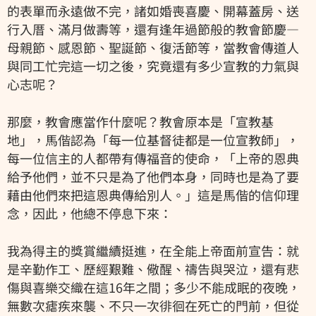
的表單而永遠做不完，諸如婚喪喜慶、開幕蓋房、送
行入厝、滿月做壽等，還有逢年過節般的教會節慶—
母親節、感恩節、聖誕節、復活節等，當教會傳道人
與同工忙完這一切之後，究竟還有多少宣教的力氣與
心志呢？
那麼，教會應當作什麼呢？教會原本是「宣教基
地」，馬偕認為「每一位基督徒都是一位宣教師」，
每一位信主的人都帶有傳福音的使命，「上帝的恩典
給予他們，並不只是為了他們本身，同時也是為了要
藉由他們來把這恩典傳給別人。」這是馬偕的信仰理
念，因此，他總不停息下來：
我為得主的獎賞繼續挺進，在全能上帝面前宣告：就
是辛勤作工、歷經艱難、儆醒、禱告與哭泣，還有悲
傷與喜樂交織在這16年之間；多少不能成眠的夜晚，
無數次瘧疾來襲、不只一次徘徊在死亡的門前，但從