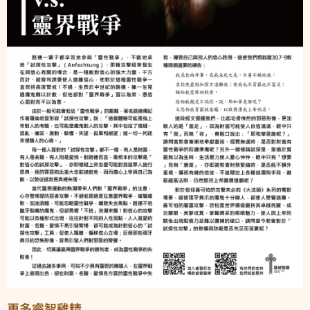
更多睿智雞精