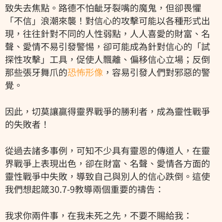
致失去焦點。路德不怕齜牙裂嘴的魔鬼，但卻畏懼
「不信」浪潮來襲！對信心的攻擊可能以各種形式出
現，往往針對不同的人性弱點，人人喜愛的財富、名
聲、愛情不易引發警惕，卻可能成為針對信心的「試
探性攻擊」工具，促使人飄離、偏移信心立場；反倒
那些張牙舞爪的
恐怖形像
，容易引發人們對邪惡的警
覺。
因此，切莫讓贏得靈界戰爭的勝利者，成為靈性戰爭
的失敗者！
從過去諸多事例，可知不少具有靈恩的傳道人，在靈
界戰爭上表現出色，卻在財富、名聲、愛情各方面的
靈性戰爭中失敗，導致自己與別人的信心跌倒。這使
我們想起箴30.7-9教導兩個重要的禱告：
我求你兩件事，在我未死之先，不要不賜給我：