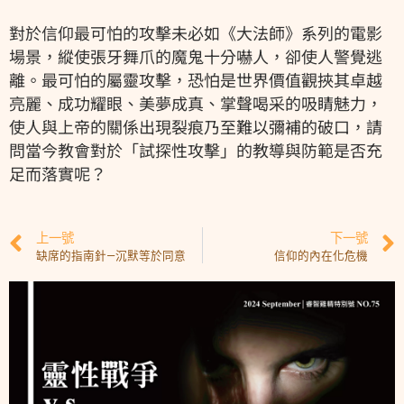
對於信仰最可怕的攻擊未必如《大法師》系列的電影
場景，縱使張牙舞爪的魔鬼十分嚇人，卻使人警覺逃
離。最可怕的屬靈攻擊，恐怕是世界價值觀挾其卓越
亮麗、成功耀眼、美夢成真、掌聲喝采的吸睛魅力，
使人與上帝的關係出現裂痕乃至難以彌補的破口，請
問當今教會對於「試探性攻擊」的教導與防範是否充
足而落實呢？
上一號
下一號
缺席的指南針—沉默等於同意
信仰的內在化危機