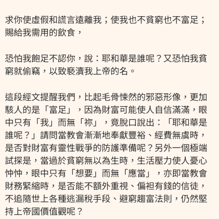
求你使虛假和謊言遠離我；使我也不貧窮也不富足；
賜給我需用的飲食，
恐怕我飽足不認你，說：耶和華是誰呢？又恐怕我貧
窮就偷竊，以致褻瀆我上帝的名。
這段經文提醒我們，比起毛骨悚然的邪惡形像，更加
駭人的是「富足」，因為財富可能使人自信滿滿，眼
中只有「我」而無「祢」，竟脫口說出：「耶和華是
誰呢？」請問當教會漸漸地奉獻豐裕、經費無虞時，
是否對財富有靈性戰爭的防護準備呢？另外一個極端
試探是，當過於貧窮無以為生時，生活壓力使人憂心
忡忡，眼中只有「想要」而無「應當」，亦即當教會
財務緊縮時，是否能不額外重視、偏袒有錢的信徒，
不追隨世上各種逃漏稅手段、避窮趨富法則，仍然堅
持上帝國價值觀呢？