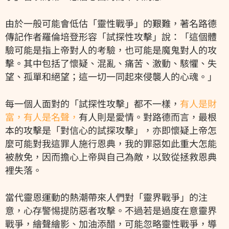
由於一般可能會低估「靈性戰爭」的艱難，著名路德
傳記作者羅倫培登形容「試探性攻擊」說：「這個體
驗可能是指上帝對人的考驗，也可能是魔鬼對人的攻
擊。其中包括了懷疑、混亂、痛苦、激動、駭懼、失
望、孤單和絕望；這一切一同起來侵襲人的心魂。」
每一個人面對的「試探性攻擊」都不一樣，
有人是財
富，有人是名聲，
有人則是愛情。對路德而言，最根
本的攻擊是「對信心的試探攻擊」，亦即懷疑上帝怎
麼可能對我這罪人施行恩典，我的罪惡如此重大怎能
被赦免，因而擔心上帝與自己為敵，以致從拯救恩典
裡失落。
當代靈恩運動的熱潮帶來人們對「靈界戰爭」的注
意，心存警惕提防惡者攻擊。不過若是過度在意靈界
戰爭，繪聲繪影、加油添醋，可能忽略靈性戰爭，導