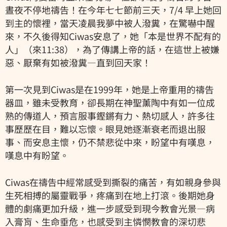
晝夜不停地禱告！在今年七七節前三天，7/4 早上她回
到主的懷裡，當天凌晨我夢中被人潑糞，在驚嚇中醒
來，不久後得知Ciwas安息了，她「本是世界不配有的
人」（來11:38），為了傳講上帝的話，在這世上被嫌
惡、厭棄有如被潑糞—直到回天家！
第一次見到Ciwas是在1999年，她是上帝重用的禱告
器皿，雖未受教育，卻長期在神聖薰陶中有如一位成
熟的傳道人，預言服事鏗鏘有力、熱切感人，許多往
事歷歷在目，難以忘懷。眼見她逐漸衰老而退出服
事、而安息主懷，仍不禁悲從中來，盼望中有嘆息，
嘆息中有盼望。
Ciwas在禱告中經常感受到撕裂的痛苦，有如親身參與
生死相搏的屬靈戰爭，疼痛到在地上打滾。後期她身
體的劇痛更加升級，進一步感受到現今教會光景―病
入膏肓、生命垂危，也感受到主憐憫教會的深切悲