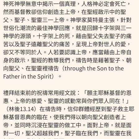
神死神學無意中揭示一個真理，人格神必定會死亡，
然而基督教卻信仰創造主上帝，在聖經啟示中的聖
父、聖子、聖靈三一上帝。神學家莫特曼主張，針對
世俗化潮流的最佳神學回應，就是回歸十字架與三一
神學的源頭，十字架上的死，藉由聖父失去聖子的痛
苦以及聖子遠離聖父的痛苦，呈現上帝對世人的愛，
卻又不等同於人。人若要認識上帝，應當藉由上帝自
身的啟示，聖經的教導我們，禱告時是藉著聖子、朝
向聖父、在聖靈裡禱告（through the Son to the
Father in the Spirit）。
禮拜結束前的祝禱常用經文說：「願主耶穌基督的恩
惠、上帝的慈愛、聖靈的感動常與你們眾人同在！」
（林後13.14）在禱告時，信仰群體經歷到聖子救主耶
穌基督恩典的臨在，使我們得以朝向聖父創造者上
帝，並同時沉浸在聖靈的做工中。面對上帝，就是面
對一切，聖父超越我們，聖子臨在我們，而聖靈在我