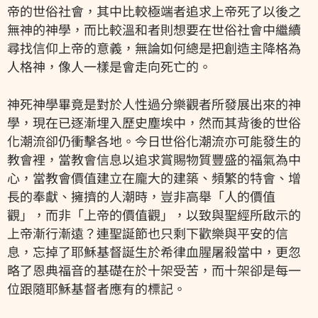
帝的世俗社會，其中比較極端者追求上帝死了以後之
無神的神學，而比較溫和者則想要在世俗社會中繼續
尋找信仰上帝的意義，無論如何總是把創造主降格為
人格神，像人一樣是會走向死亡的。
神死神學畢竟是對於人性過分樂觀者所發展出來的神
學，現在已逐漸埋入歷史塵埃中，然而其背後的世俗
化潮流卻仍衝擊各地。今日世俗化潮流亦可能發生的
教會裡，當教會信息以追求賞賜物質豐盛的福氣為中
心，當教會價值建立在龐大的建築、頻繁的特會、增
長的奉獻、擁擠的人潮時，豈非高舉「人的價值
觀」，而非「上帝的價值觀」，以致與聖經所啟示的
上帝漸行漸遠？連聖誕節也只剩下歡樂與平安的信
息，忘掉了耶穌基督誕生於希律血腥屠殺當中，更忽
略了恩典福音的基礎在於十架受苦，而十架卻是每一
位跟隨耶穌基督者應有的標記。