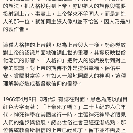
的想法，把人格投射到上帝，亦即把人的想像與需要
投射到上帝。事實上，上帝從來不等同人，而是創造
人的那一位，就如同主張人像AI並不恰當，因人乃是AI
的製作者。
這種人格神的上帝觀，以為上帝與人一樣，勢必導致
對上帝的認識片面地強調此世的重要，其實反映世俗
化潮流的影響。「人格神」把對人的認識投射到對上
帝的認識，對上帝的期待不外是提供幸福、保佑平
安、賞賜財富等，有如人一般地照顧人的神明，這種
理解勢必造成基督教信仰的偏移。
1966年4月8日《時代》雜誌在封面，黑色為底以醒目
紅色大字寫著：「上帝死了嗎？」二十世紀的六○年
代，神死神學在美國盛行一時，主張神死神學者眼見
人們的進步與發展，認為世俗社會已經逐漸成熟，那
位傳統教會所相信的上帝已經死了，留下並不需要上