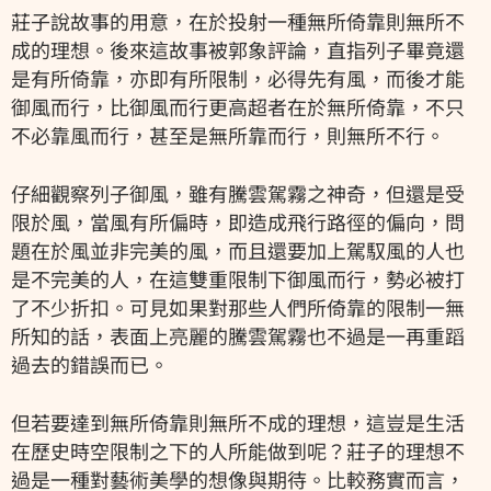
莊子說故事的用意，在於投射一種無所倚靠則無所不
成的理想。後來這故事被郭象評論，直指列子畢竟還
是有所倚靠，亦即有所限制，必得先有風，而後才能
御風而行，比御風而行更高超者在於無所倚靠，不只
不必靠風而行，甚至是無所靠而行，則無所不行。
仔細觀察列子御風，雖有騰雲駕霧之神奇，但還是受
限於風，當風有所偏時，即造成飛行路徑的偏向，問
題在於風並非完美的風，而且還要加上駕馭風的人也
是不完美的人，在這雙重限制下御風而行，勢必被打
了不少折扣。可見如果對那些人們所倚靠的限制一無
所知的話，表面上亮麗的騰雲駕霧也不過是一再重蹈
過去的錯誤而已。
但若要達到無所倚靠則無所不成的理想，這豈是生活
在歷史時空限制之下的人所能做到呢？莊子的理想不
過是一種對藝術美學的想像與期待。比較務實而言，