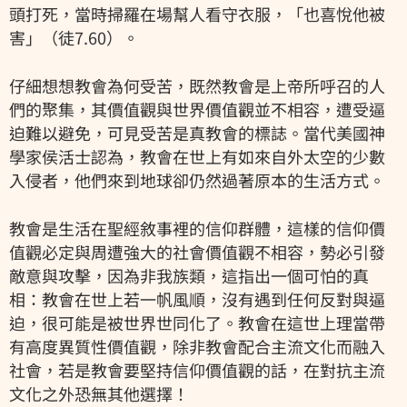
頭打死，當時掃羅在場幫人看守衣服，「也喜悅他被
害」（徒7.60）。
仔細想想教會為何受苦，既然教會是上帝所呼召的人
們的聚集，其價值觀與世界價值觀並不相容，遭受逼
迫難以避免，可見受苦是真教會的標誌。當代美國神
學家侯活士認為，教會在世上有如來自外太空的少數
入侵者，他們來到地球卻仍然過著原本的生活方式。
教會是生活在聖經敘事裡的信仰群體，這樣的信仰價
值觀必定與周遭強大的社會價值觀不相容，勢必引發
敵意與攻擊，因為非我族類，這指出一個可怕的真
相：教會在世上若一帆風順，沒有遇到任何反對與逼
迫，很可能是被世界世同化了。教會在這世上理當帶
有高度異質性價值觀，除非教會配合主流文化而融入
社會，若是教會要堅持信仰價值觀的話，在對抗主流
文化之外恐無其他選擇！