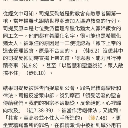
從經文中可知，司提反殉道是對教會有敵意者開第一
槍，當年掃羅也跟隨世界潮流加入逼迫教會的行列。
司提反原本是七位受派管理希臘化猶太人寡婦飯食的
同工之一，他們都有希臘化名字，很可能也是希臘化
猶太人，被派任的原因是十二使徒認為「撇下上帝的
道去管理飯食，原是不合宜的。」（徒6.2）沒想其中
的司提反卻同時宣揚上帝的道，得恩惠、能力且行神
蹟奇事（徒6.8），甚至「以智慧和聖靈說話，眾人敵
擋不住」（徒6.10）。
結果司提反被誣告而捉拿到公會，罪名是糟蹋聖所和
律法。司提反當眾申訴，說到摩西「領受活潑的聖言
傳給我們。我們的祖宗不肯聽從，反棄絕他，心裡歸
向埃及」（徒7.38-39），被當作污衊律法；又說到，
「其實，至高者並不住人手所造的」
（徒
7.48），更
坐實糟蹋聖所的罪名，在群情激憤中被推到城外用石