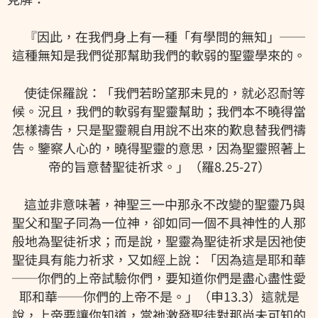
『因此，在我們身上有一種「有學問的無知」──
這種無知是我們從那幫助我們的軟弱的聖靈學來的。
使徒保羅說：「我們若盼望那未見的，就必忍耐等
候。況且，我們的軟弱有聖靈幫助；我們本不曉得當
怎樣禱告，只是聖靈親自用說不出來的歎息替我們禱
告。鑒察人心的，曉得聖靈的意思，因為聖靈照著上
帝的旨意替聖徒祈求。」（羅8.25-27）
這並非意味著，神聖三一中那永不改變的聖靈乃與
聖父和聖子同為一位神，卻如同一個不具神性的人那
般地為聖徒祈求；而是說，聖靈為聖徒祈求是因祂使
聖徒具有能力祈求，又如經上說：「因為這是耶和華
──你們的上帝試驗你們，要知道你們是盡心盡性愛
耶和華──你們的上帝不是。」（申13.3）這就是
說，上帝要讓你知道，當祂激發聖徒對那尚未可知的