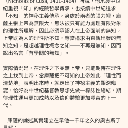
（Nicholas of Cusa, 1401-1464）所說，他承襲中世
紀重視「知」的經院哲學傳承，也接續中世紀追求
「不知」的神秘主義傳承，身處於兩者的張力裡，庫
薩主張上帝為無限大，無法被只有能力處理有限對象
的理性所理解，因此必須承認人在上帝面前的無知。
上帝既為人的理性所不知，應當追求由直觀出發的無
知之知，是超越理性概念之知──不再是無知，因而
說出名言「有學問的無知」。
實際情況是，在理性之下並無上帝，只能期待在理性
之上找到上帝，當庫薩把不可知的上帝如此「理性而
清楚地」表明出來時，就走出了神祕主義的艱深晦
澀，恰好為中世紀基督教思想史做一標誌性總結，期
待理性運用更加成熟以及信仰體驗更加豐富的下一
代。
庫薩的論述其實建立在早他一千年之久的奧古斯丁
見解：