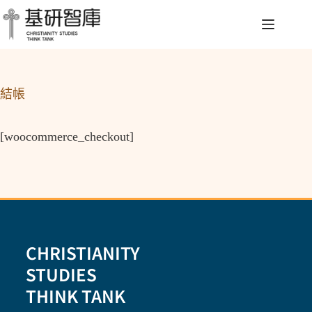
結帳
[woocommerce_checkout]
CHRISTIANITY
STUDIES
THINK TANK